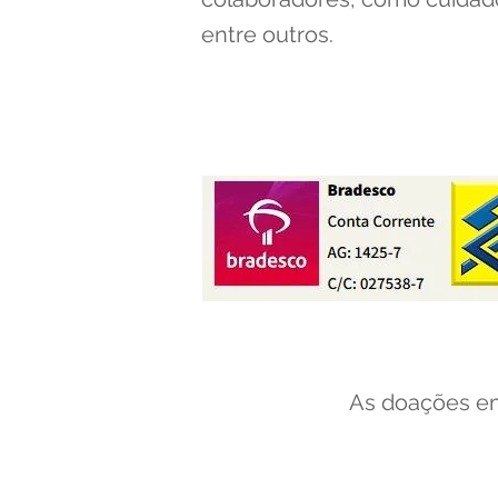
entre outros.
Doe o valor qu
As doações em 
Se preferir, voc