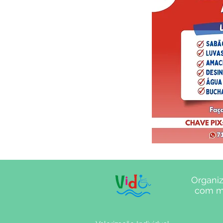
Organiz
com mú