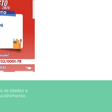
s as idades e
 Acolhimento,