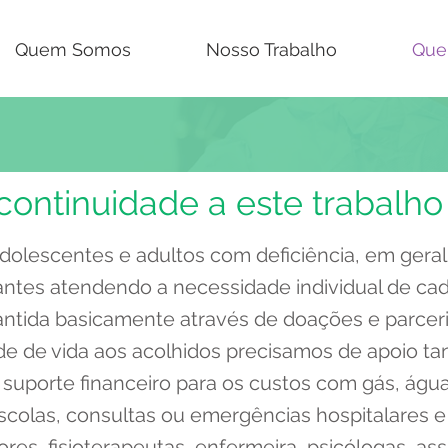
Quem Somos
Nosso Trabalho
Que
continuidade a este trabalho
adolescentes e adultos com deficiência, em geral
ntes atendendo a necessidade individual de cad
antida basicamente através de doações e parcer
ade de vida aos acolhidos precisamos de apoio t
uporte financeiro para os custos com gás, água,
escolas, consultas ou emergências hospitalares
es, fisioterapeutas, enfermeira, psicólogas, ass