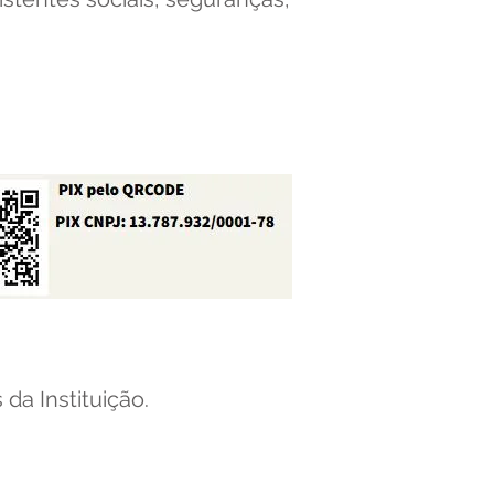
ontas bancárias
da Instituição.
ecessidade do mês: